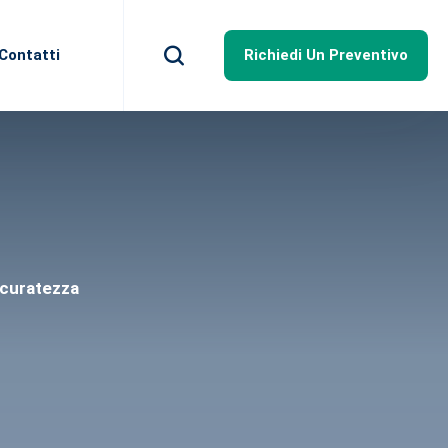
sparetti.it
Lun - Ven:
8-12 , 14:30-18:30
Contatti
Richiedi Un Preventivo
accuratezza