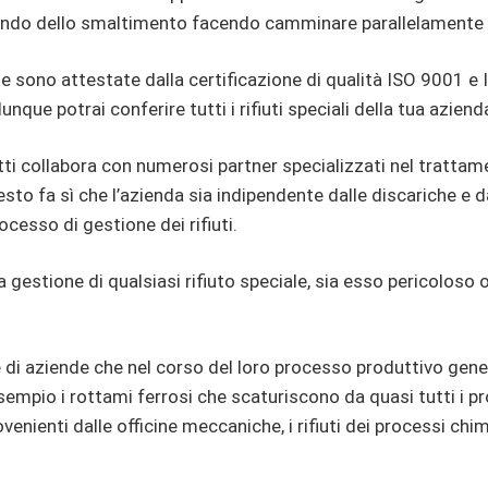
 mondo dello smaltimento facendo camminare parallelamente l
 sono attestate dalla certificazione di qualità ISO 9001 e 
unque potrai conferire tutti i rifiuti speciali della tua azien
etti collabora con numerosi partner specializzati nel trattam
to fa sì che l’azienda sia indipendente dalle discariche e da
ocesso di gestione dei rifiuti.
la gestione di qualsiasi rifiuto speciale, sia esso pericolos
e di aziende che nel corso del loro processo produttivo gene
empio i rottami ferrosi che scaturiscono da quasi tutti i p
enienti dalle officine meccaniche, i rifiuti dei processi chimici,