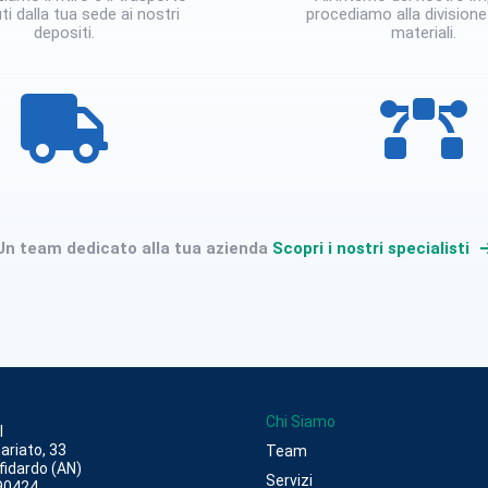
iuti dalla tua sede ai nostri
procediamo alla divisione 
depositi.
materiali.
Un team dedicato alla tua azienda
Scopri i nostri specialisti
Chi Siamo
l
ariato, 33
Team
fidardo (AN)
Servizi
90424