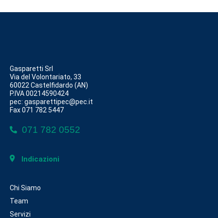
Gasparetti Srl
Via del Volontariato, 33
60022 Castelfidardo (AN)
P.IVA 00214590424
pec: gasparettipec@pec.it
Fax 071 782 5447
071 782 0552
Indicazioni
Chi Siamo
Team
Servizi