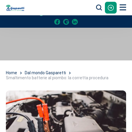
Email:
info@gasparetti.it
Lun - Ven:
8-12 , 14:30-18:30
Home
Dal mondo Gasparetti
Smaltimento batterie al piombo: la corretta procedura